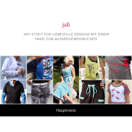
jafi
JAFI STEHT FÜR LIEBEVOLLE DESIGNS MIT EINEM
HANG ZUM AUSSERGEWÖHNLICHEN
Springe zum Inhalt
Hauptmenü