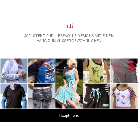
jafi
JAFI STEHT FÜR LIEBEVOLLE DESIGNS MIT EINEM
HANG ZUM AUSSERGEWÖHNLICHEN
Springe zum Inhalt
Hauptmenü