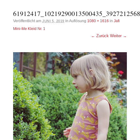
61912417_10219290013500435_392721256
Veröffentlicht am
in Auflösung
1080 × 1616
in
Jafi
JUNI 5, 2019
Mini-Me Kleid Nr. 1
← Zurück
Weiter →