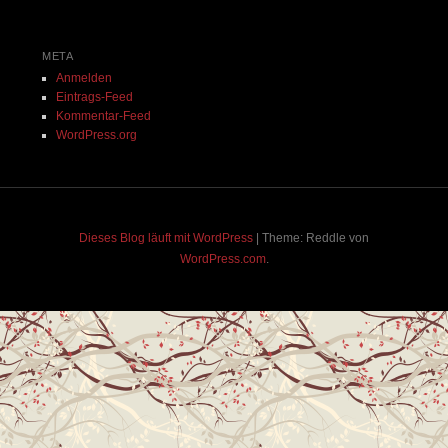
META
Anmelden
Eintrags-Feed
Kommentar-Feed
WordPress.org
Dieses Blog läuft mit WordPress
|
Theme: Reddle von
WordPress.com
.