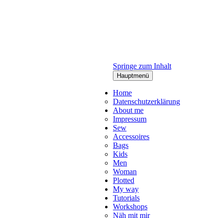
Springe zum Inhalt
Hauptmenü
Home
Datenschutzerklärung
About me
Impressum
Sew
Accessoires
Bags
Kids
Men
Woman
Plotted
My way
Tutorials
Workshops
Näh mit mir