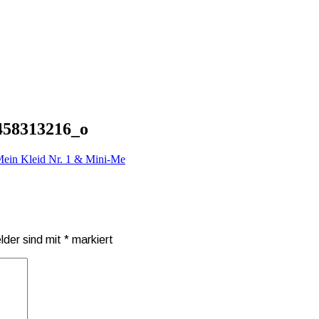
458313216_o
ein Kleid Nr. 1 & Mini-Me
elder sind mit
*
markiert