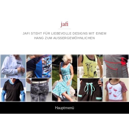
jafi
JAFI STEHT FÜR LIEBEVOLLE DESIGNS MIT EINEM
HANG ZUM AUSSERGEWÖHNLICHEN
Springe zum Inhalt
Hauptmenü