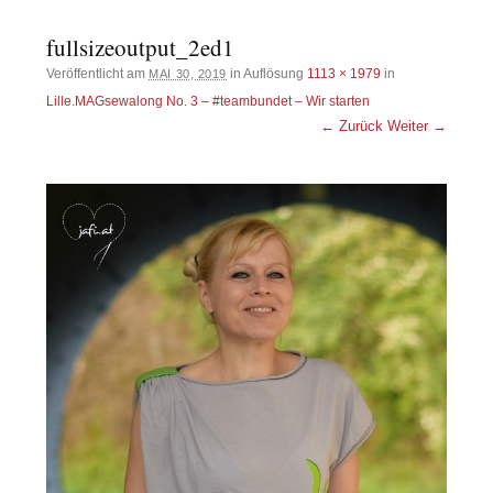
fullsizeoutput_2ed1
Veröffentlicht am
in Auflösung
1113 × 1979
in
MAI 30, 2019
Lille.MAGsewalong No. 3 – #teambundet – Wir starten
← Zurück
Weiter →