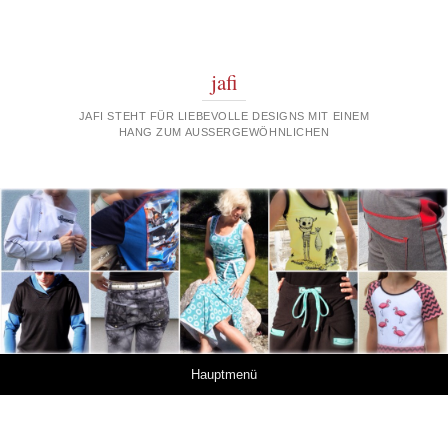
jafi
JAFI STEHT FÜR LIEBEVOLLE DESIGNS MIT EINEM
HANG ZUM AUSSERGEWÖHNLICHEN
Springe zum Inhalt
Hauptmenü