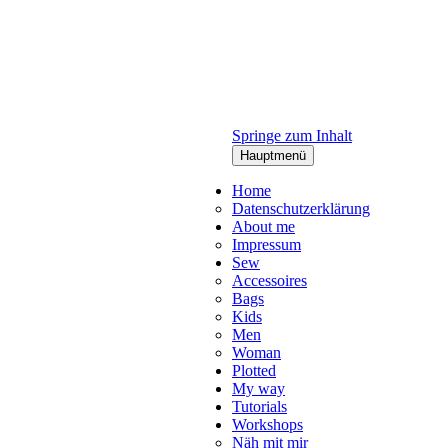
Springe zum Inhalt
Hauptmenü
Home
Datenschutzerklärung
About me
Impressum
Sew
Accessoires
Bags
Kids
Men
Woman
Plotted
My way
Tutorials
Workshops
Näh mit mir