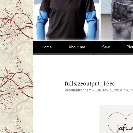
Springe zum Inhalt
Home
About me
Sew
Plo
fullsizeoutput_16ec
Veröffentlicht am
in Auf
FEBRUAR 1, 2018