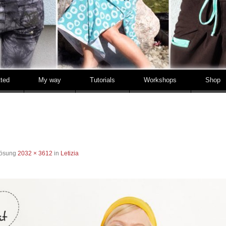
tted
My way
Tutorials
Workshops
Shop
lösung
2032 × 3612
in
Letizia