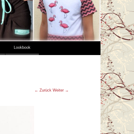
Lookbook
← Zurück
Weiter →