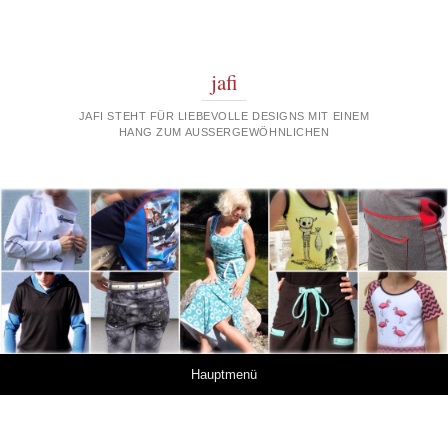
jafi
JAFI STEHT FÜR LIEBEVOLLE DESIGNS MIT EINEM
HANG ZUM AUSSERGEWÖHNLICHEN
Springe zum Inhalt
Hauptmenü