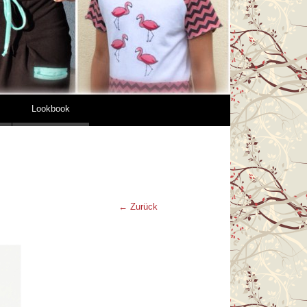
Lookbook
← Zurück