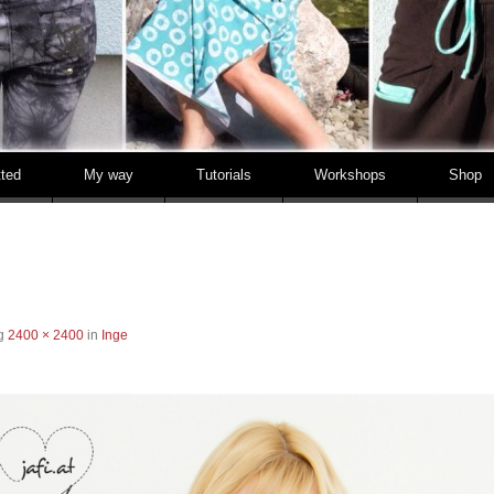
tted
My way
Tutorials
Workshops
Shop
ng
2400 × 2400
in
Inge