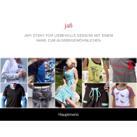
jafi
JAFI STEHT FÜR LIEBEVOLLE DESIGNS MIT EINEM
HANG ZUM AUSSERGEWÖHNLICHEN
Springe zum Inhalt
Hauptmenü