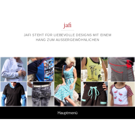
jafi
JAFI STEHT FÜR LIEBEVOLLE DESIGNS MIT EINEM
HANG ZUM AUSSERGEWÖHNLICHEN
Springe zum Inhalt
Hauptmenü