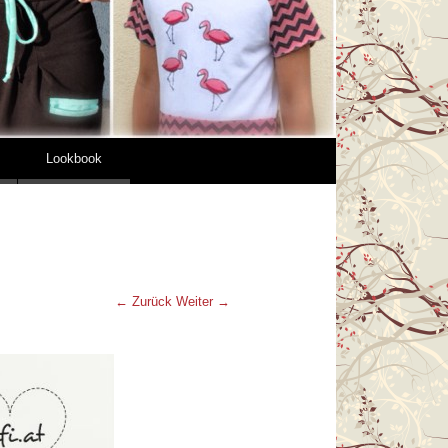
Lookbook
← Zurück
Weiter →