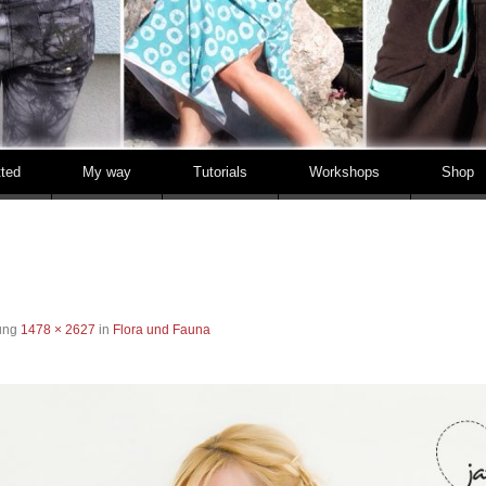
tted
My way
Tutorials
Workshops
Shop
sung
1478 × 2627
in
Flora und Fauna