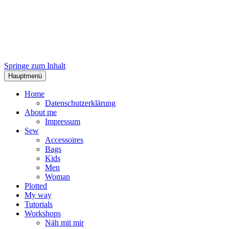
Springe zum Inhalt
Hauptmenü
Home
Datenschutzerklärung
About me
Impressum
Sew
Accessoires
Bags
Kids
Men
Woman
Plotted
My way
Tutorials
Workshops
Näh mit mir