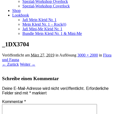
Spezial-Workshop Overlock
Spezial-Workshop Coverlock
Shop
Lookbook
Jafi Mein Kleid Nr. 1
Mein Kleid Nr. 1 – Rock(t)
Jafi Mini-Me Kleid Nr. 1
Bundle Mein Kleid Nr. 1 & Mini-Me
_1DX3704
Veröffentlicht am
März 27, 2019
in Auflösung
3000 × 2000
in
Flora
und Fauna
← Zurück
Weiter →
Schreibe einen Kommentar
Deine E-Mail-Adresse wird nicht veröffentlicht.
Erforderliche
Felder sind mit
*
markiert
Kommentar
*