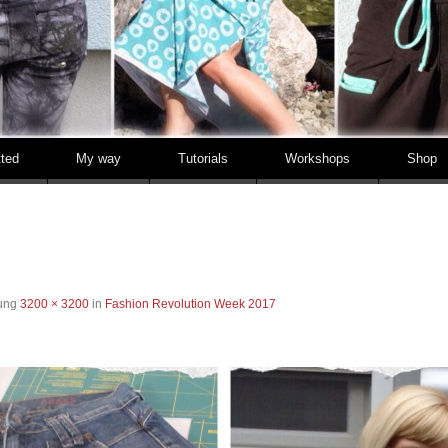
tted
My way
Tutorials
Workshops
Shop
sung
3200 × 3200
in
Fashion Revolution Week 2017