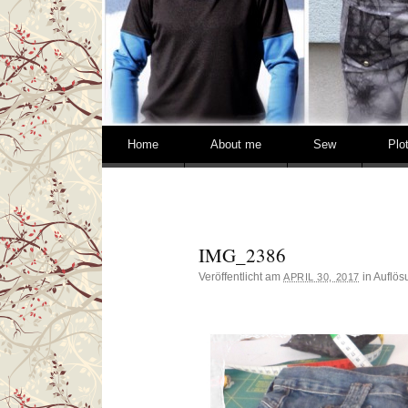
Springe zum Inhalt
Home
About me
Sew
Plo
IMG_2386
Veröffentlicht am
in Auflö
APRIL 30, 2017