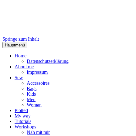
Springe zum Inhalt
Hauptmenü
Home
Datenschutzerklärung
About me
Impressum
Sew
Accessoires
Bags
Kids
Men
Woman
Plotted
My way
Tutorials
Workshops
Näh mit mir