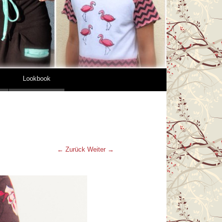
Lookbook
← Zurück
Weiter →