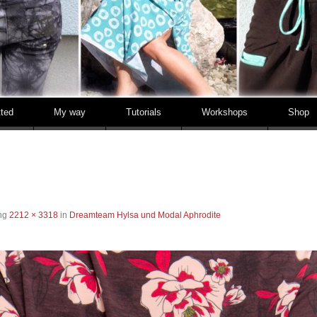
tted
My way
Tutorials
Workshops
Shop
ung
2212 × 3318
in
Dreamteam Hylsa und Modal Aphrodite