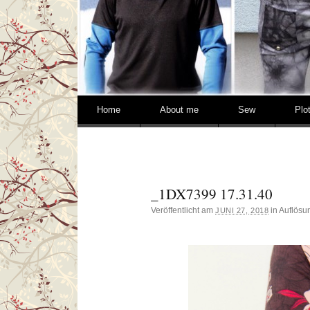
Springe zum Inhalt
Home
About me
Sew
Plo
_1DX7399 17.31.40
Veröffentlicht am
in Auflös
JUNI 27, 2018