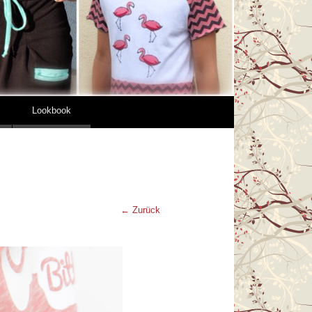
Lookbook
← Zurück