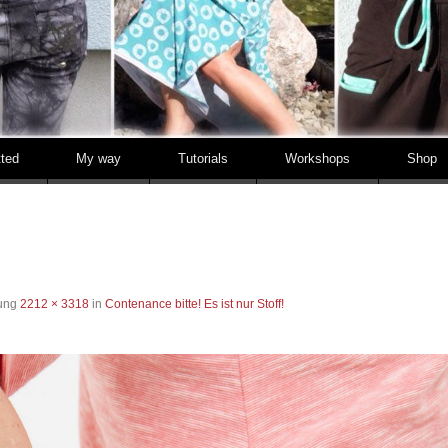
tted
My way
Tutorials
Workshops
Shop
sung
2212 × 3318
in
Contenance bitte! Es ist nur Stoff!