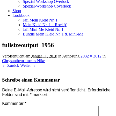
Spezial-Workshop Overlock
Spezial-Workshop Coverlock
Shop
Lookbook
Jafi Mein Kleid Nr. 1
Mein Kleid Nr. 1 – Rock(t)
Jafi Mini-Me Kleid Nr. 1
Bundle Mein Kleid Nr. 1 & Mini-Me
fullsizeoutput_1956
Veröffentlicht am
Januar 11, 2018
in Auflösung
2032 × 3612
in
Chrysanthema meets Nike
← Zurück
Weiter →
Schreibe einen Kommentar
Deine E-Mail-Adresse wird nicht veröffentlicht.
Erforderliche
Felder sind mit
*
markiert
Kommentar
*