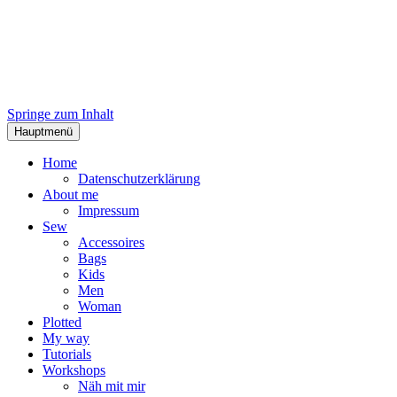
Springe zum Inhalt
Hauptmenü
Home
Datenschutzerklärung
About me
Impressum
Sew
Accessoires
Bags
Kids
Men
Woman
Plotted
My way
Tutorials
Workshops
Näh mit mir