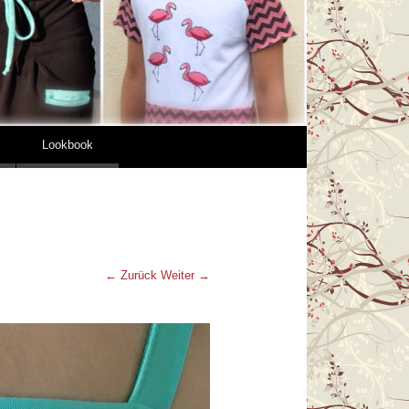
Lookbook
← Zurück
Weiter →