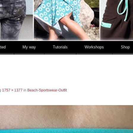
tted
My way
Tutorials
Workshops
Shop
ng
1757 × 1377
in
Beach-Sportswear-Outfit