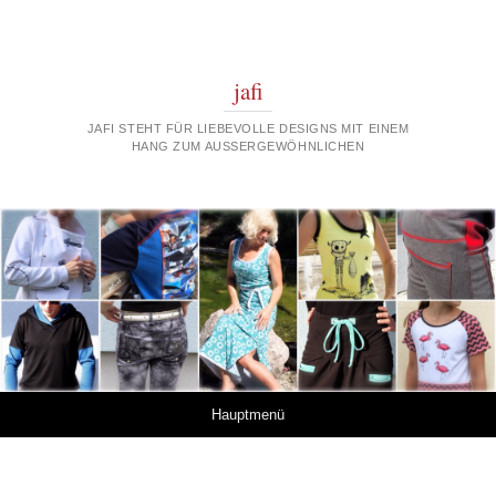
jafi
JAFI STEHT FÜR LIEBEVOLLE DESIGNS MIT EINEM
HANG ZUM AUSSERGEWÖHNLICHEN
Springe zum Inhalt
Hauptmenü