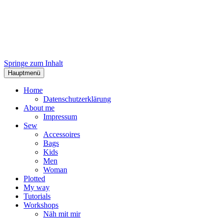
Springe zum Inhalt
Hauptmenü
Home
Datenschutzerklärung
About me
Impressum
Sew
Accessoires
Bags
Kids
Men
Woman
Plotted
My way
Tutorials
Workshops
Näh mit mir